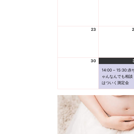
0
2
9
6
-
0
23
8
2
-
0
1
2
6
6
-
30
0
2
8
0
14:00
–
15:30
:赤
-
2
ゃんなんでも相談
2
6
はついく測定会
3
-
0
8
-
3
0