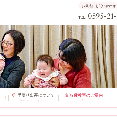
お気軽にお問い合わせ
0595-21
TEL.
里帰り出産
について
各種教室
のご案内
homecoming birth
class