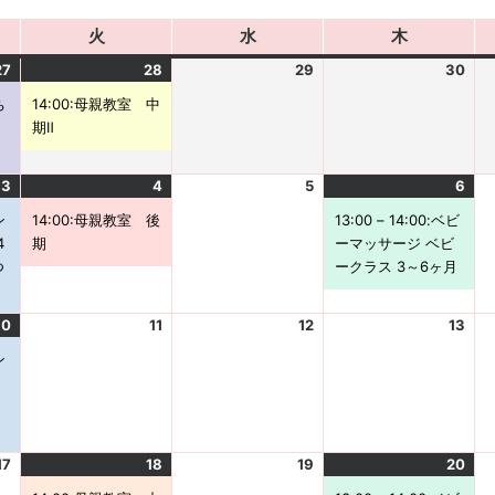
火
火
水
水
木
木
曜
曜
曜
27
2
(
28
2
(
29
2
30
2
日
日
日
0
1
0
1
0
0
ち
14:00:母親教室 中
2
件
2
件
2
2
期Ⅱ
6
の
6
の
6
6
-
イ
-
イ
-
-
3
0
ベ
2
(
4
0
ベ
2
(
5
0
2
6
0
2
(
7
ン
0
1
7
ン
0
1
7
0
7
0
1
ン
14:00:母親教室 後
13:00
–
14:00
:ベビ
-
ト
2
件
-
ト
2
件
-
2
-
2
件
4
期
ーマッサージ ベビ
2
)
6
の
2
)
6
の
2
6
3
6
の
つ
ークラス 3～6ヶ月
7
-
イ
8
-
イ
9
-
0
-
イ
0
ベ
0
ベ
0
0
ベ
10
8
ン
2
(
11
8
ン
2
12
8
2
13
8
ン
2
-
ト
0
1
-
ト
0
-
0
-
ト
0
ン
0
)
2
件
0
)
2
0
2
0
)
2
3
6
の
4
6
5
6
6
6
-
イ
-
-
-
0
ベ
0
0
0
17
8
ン
2
18
8
2
(
19
8
2
20
8
2
(
-
ト
0
-
0
1
-
0
-
0
1