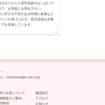
院されてからも母乳相談やおっぱいマ
ので、お気軽にお尋ね下さい。
児に対する不安がある時期に家族など
ポートが受けられず、育児支援を必要
ケアを実施しています。
：morikawa@e-net.or.jp
帰り出産について
施設紹介
種教室のご案内
アクセス
母親教室
お知らせ