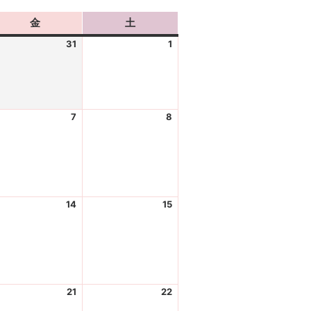
金
金
土
土
曜
曜
31
2
1
2
日
日
0
0
2
2
6
6
-
-
7
0
2
8
0
2
7
0
8
0
-
2
-
2
3
6
0
6
1
-
1
-
0
0
14
8
2
15
8
2
-
0
-
0
0
2
0
2
7
6
8
6
-
-
0
0
21
8
2
22
8
2
-
0
-
0