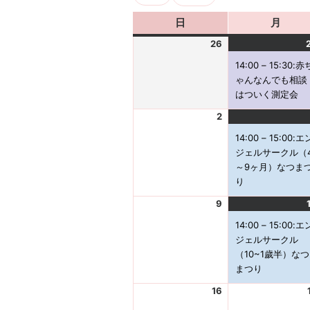
日
日
月
月
曜
曜
26
2
日
日
0
14:00
–
15:30
:赤
2
ゃんなんでも相談
6
はついく測定会
-
2
0
2
7
0
14:00
–
15:00
:エ
-
2
ジェルサークル（
2
6
～9ヶ月）なつま
6
-
り
0
9
8
2
-
0
14:00
–
15:00
:エ
0
2
ジェルサークル
2
6
（10~1歲半）なつ
-
まつり
0
16
8
2
-
0