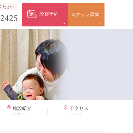
ください
診察予約
スタッフ募集
-2425
施設紹介
アクセス
facilities
access