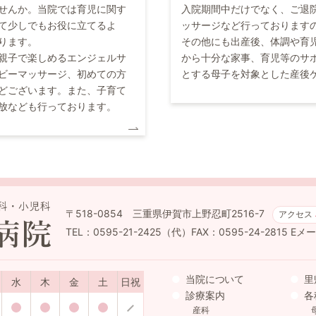
せんか。当院では育児に関す
入院期間中だけでなく、ご退
て少しでもお役に立てるよ
ッサージなど行っております
ります。
その他にも出産後、体調や育
親子で楽しめるエンジェルサ
から十分な家事、育児等のサ
ビーマッサージ、初めての方
とする母子を対象とした産後
どございます。また、子育て
放なども行っております。
〒518-0854 三重県伊賀市上野忍町2516-7
アクセス
TEL：0595-21-2425（代）FAX：0595-24-2815
Eメール
当院について
里
水
木
金
土
日祝
診療案内
各
産科