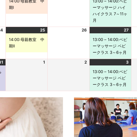
14:00:母親教室 中
13:00
–
14:00
:ベビ
1
)
2
1
2
件
1
2
1
2
件
期Ⅰ
ーマッサージ ハイ
0
6
1
6
の
2
6
3
6
の
ハイクラス 7～11ヶ
-
-
イ
-
-
イ
月
0
0
ベ
0
0
ベ
24
8
2
25
8
ン
2
(
26
8
2
27
8
ン
2
(
-
0
-
ト
0
1
-
0
-
ト
0
1
14:00:母親教室 中
13:00
–
14:00
:ベビ
1
2
1
)
2
件
1
2
2
)
2
件
期Ⅱ
ーマッサージ ベビ
7
6
8
6
の
9
6
0
6
の
ークラス 3～6ヶ月
-
-
イ
-
-
イ
31
0
2
(
1
0
ベ
2
2
0
2
3
0
ベ
2
(
8
0
1
8
ン
0
8
0
8
ン
0
1
ち
13:00
–
14:00
:ベビ
-
2
件
-
ト
2
-
2
-
ト
2
件
ーマッサージ ベビ
2
6
の
2
)
6
2
6
2
)
6
の
ークラス 3～6ヶ月
4
-
イ
5
-
6
-
7
-
イ
0
ベ
0
0
0
ベ
8
ン
9
9
9
ン
-
ト
-
-
-
ト
3
)
0
0
0
)
1
1
2
3