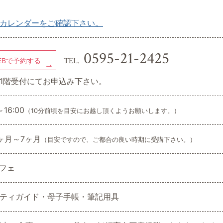
1
1
2
3
カレンダーをご確認下さい。
0595-21-2425
TEL.
EBで予約する
1階受付にてお申込み下さい。
～16:00
（10分前頃を目安にお越し頂くようお願いします。）
ヶ月～7ヶ月
（目安ですので、ご都合の良い時期に受講下さい。）
カフェ
ティガイド・母子手帳・筆記用具