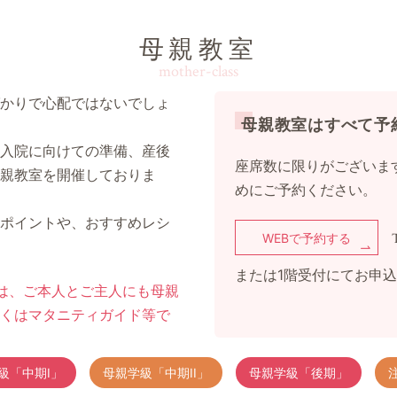
母親教室
mother-class
かりで心配ではないでしょ
母親教室はすべて予
入院に向けての準備、産後
座席数に限りがございま
親教室を開催しておりま
めにご予約ください。
ポイントや、おすすめレシ
WEBで予約する
または1階受付にてお申
は、ご本人とご主人にも母親
くはマタニティガイド等で
級「中期I」
母親学級「中期II」
母親学級「後期」