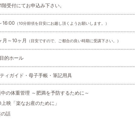
1階受付にてお申込み下さい。
～16:00
（10分前頃を目安にお越し頂くようお願いします。）
ヶ月～10ヶ月
（目安ですので、ご都合の良い時期に受講下さい。）
多目的ホール
ティガイド・母子手帳・筆記用具
娠中の体重管理 ～肥満を予防するために～
VD上映「楽なお産のために」
盤の話