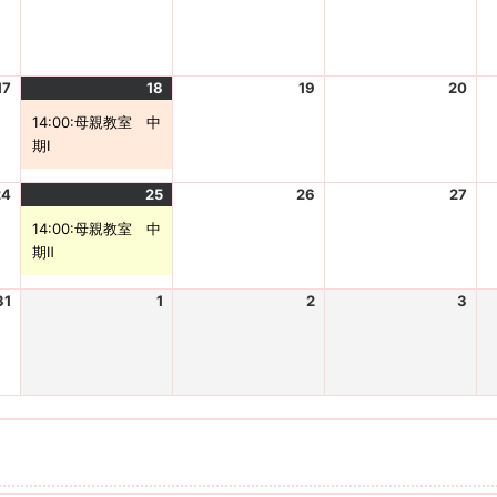
0
0
0
0
8
8
ン
8
8
2
2
2
2
-
-
ト
-
-
6
6
6
6
0
0
)
0
0
-
-
-
-
3
4
5
6
17
2
18
2
(
19
2
20
2
0
0
0
0
0
0
1
0
0
8
8
8
8
14:00:母親教室 中
2
2
件
2
2
-
-
-
-
期Ⅰ
6
6
の
6
6
1
1
1
1
-
-
イ
-
-
0
1
2
3
24
2
25
2
(
26
2
27
2
0
0
ベ
0
0
0
0
1
0
0
8
8
ン
8
8
14:00:母親教室 中
2
2
件
2
2
-
-
ト
-
-
期Ⅱ
6
6
の
6
6
1
1
)
1
2
-
-
イ
-
-
7
8
9
0
31
2
1
2
2
2
3
2
0
0
ベ
0
0
0
0
0
0
8
8
ン
8
8
2
2
2
2
-
-
ト
-
-
6
6
6
6
2
2
)
2
2
-
-
-
-
4
5
6
7
0
0
0
0
8
9
9
9
-
-
-
-
3
0
0
0