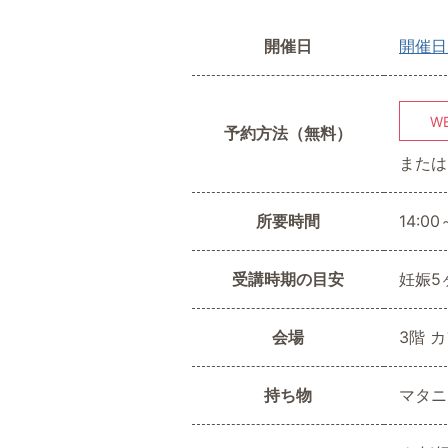
0
開催日
開催日
W
予約方法（無料）
または
所要時間
14:00
受講時期の目安
妊娠5
会場
3階 
持ち物
マタニ