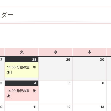
ンダー
火
火
水
水
木
木
曜
曜
曜
27
2
28
2
(
29
2
30
2
日
日
日
0
0
1
0
0
14:00:母親教室 中
2
2
件
2
2
期Ⅱ
6
6
の
6
6
-
-
イ
-
-
3
2
4
2
(
5
2
6
2
0
0
ベ
0
0
0
0
1
0
0
7
14:00:母親教室 後
7
ン
7
7
2
2
件
2
2
-
期
-
ト
-
-
6
6
の
6
6
2
2
)
2
3
-
-
イ
-
-
7
8
9
0
10
2
11
2
12
2
13
2
0
0
ベ
0
0