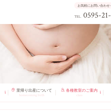
お気軽にお問い合わせ
0595-21
TEL.
里帰り出産
について
各種教室
のご案内
homecoming birth
class