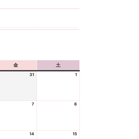
金
金
土
土
曜
曜
31
2
1
2
日
日
0
0
2
2
6
6
-
-
7
2
8
2
0
0
0
0
7
8
2
2
-
-
6
6
3
0
-
-
1
1
14
2
15
2
0
0