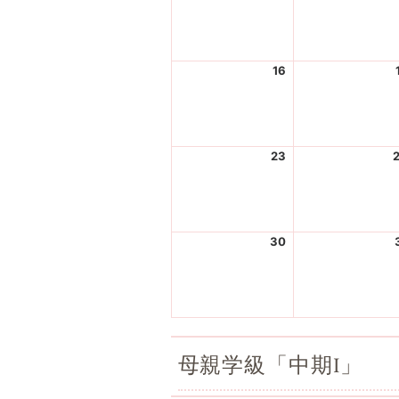
0
8
2
-
6
0
-
2
16
2
0
0
8
2
-
6
0
-
9
23
2
0
0
8
2
-
6
1
-
6
30
2
0
0
8
2
-
6
2
-
3
0
8
母親学級「中期I」
-
3