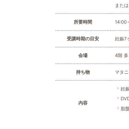
または
所要時間
14:00
受講時期の目安
妊娠7
会場
4階 
持ち物
マタニ
妊
D
内容
胎