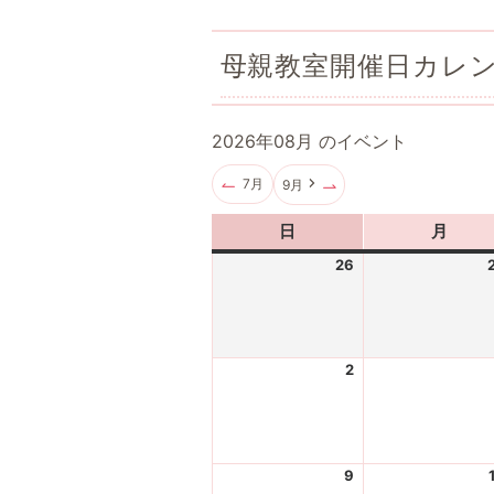
母親教室開催日カレ
2026年08月 のイベント
7月
9月
日
日
月
月
曜
曜
26
2
日
日
0
2
6
-
2
2
0
0
7
2
-
6
2
-
6
9
2
0