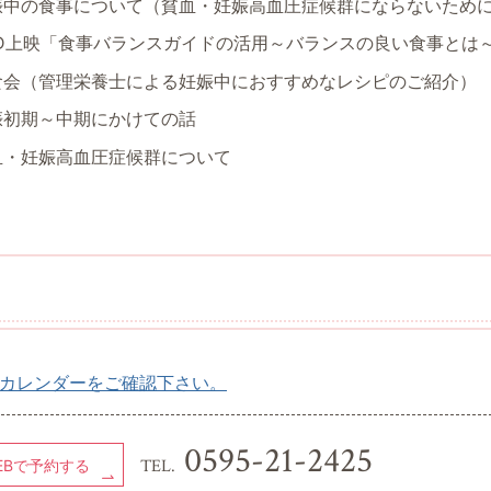
娠中の食事について（貧血・妊娠高血圧症候群にならないため
VD上映「食事バランスガイドの活用～バランスの良い食事とは
食会（管理栄養士による妊娠中におすすめなレシピのご紹介）
娠初期～中期にかけての話
血・妊娠高血圧症候群について
カレンダーをご確認下さい。
0595-21-2425
TEL.
EBで予約する