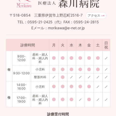
〒518-0854 三重県伊賀市上野忍町2516-7
アクセス
TEL：0595-21-2425（代）FAX：0595-24-2815
Eメール：morikawa@e-net.or.jp
日
診療時間
月
火
水
木
金
土
祝
産科・婦人
9:00-
科・婦人内
12:00
科
小児科
9:30-12:00
整形外科
14:00-
小児科
16:00
産科・婦人
17:00-
科・婦人内
19:00
科
診療
受付時間