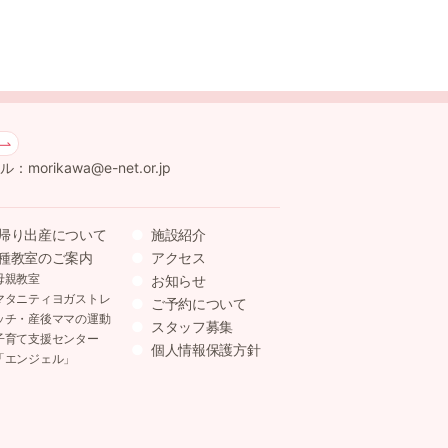
：morikawa@e-net.or.jp
帰り出産について
施設紹介
種教室のご案内
アクセス
母親教室
お知らせ
マタニティヨガストレ
ご予約について
ッチ・産後ママの運動
スタッフ募集
子育て支援センター
個人情報保護方針
「エンジェル」