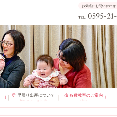
お気軽にお問い合わせ
0595-21
TEL.
里帰り出産
について
各種教室
のご案内
homecoming birth
class