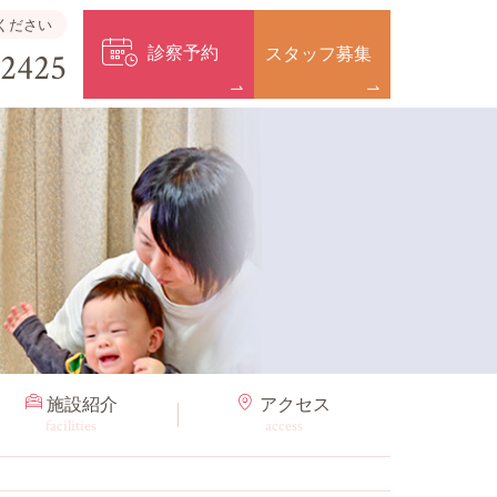
ください
診察予約
スタッフ募集
-2425
施設紹介
アクセス
facilities
access