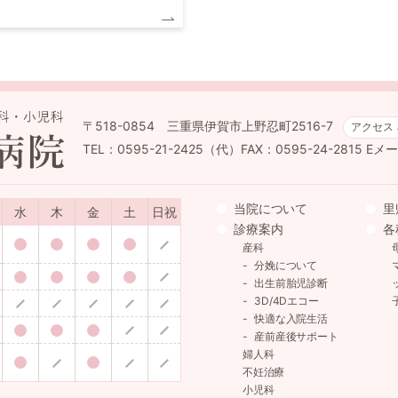
〒518-0854 三重県伊賀市上野忍町2516-7
アクセス
TEL：0595-21-2425（代）FAX：0595-24-2815
Eメール
当院について
里
水
木
金
土
日祝
診療案内
各
産科
分娩について
出生前胎児診断
3D/4Dエコー
快適な入院生活
産前産後サポート
婦人科
不妊治療
小児科