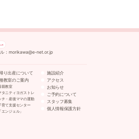
：morikawa@e-net.or.jp
帰り出産について
施設紹介
種教室のご案内
アクセス
母親教室
お知らせ
マタニティヨガストレ
ご予約について
ッチ・産後ママの運動
スタッフ募集
子育て支援センター
個人情報保護方針
「エンジェル」