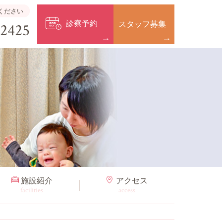
ください
診察予約
スタッフ募集
-2425
施設紹介
アクセス
facilities
access