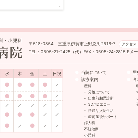
〒518-0854 三重県伊賀市上野忍町2516-7
アクセス
TEL：0595-21-2425（代）FAX：0595-24-2815
Eメール
当院について
里
水
木
金
土
日祝
診療案内
各
産科
分娩について
出生前胎児診断
3D/4Dエコー
快適な入院生活
産前産後サポート
婦人科
不妊治療
小児科