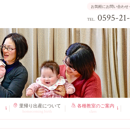
お気軽にお問い合わせ
0595-21
TEL.
里帰り出産
について
各種教室
のご案内
homecoming birth
class