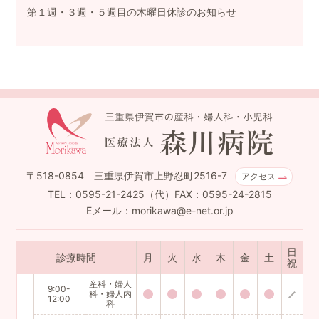
第１週・３週・５週目の木曜日休診のお知らせ
〒518-0854 三重県伊賀市上野忍町2516-7
アクセス
TEL：0595-21-2425（代）FAX：0595-24-2815
Eメール：morikawa@e-net.or.jp
日
診療時間
月
火
水
木
金
土
祝
産科・婦人
9:00-
科・婦人内
12:00
科