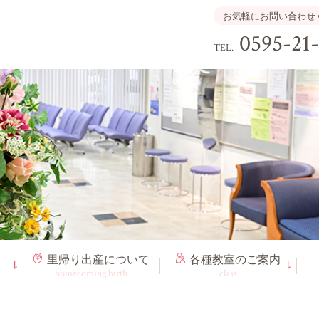
お気軽にお問い合わせ
0595-21
TEL.
里帰り出産
について
各種教室
のご案内
homecoming birth
class