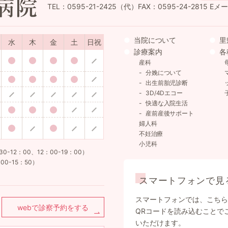
TEL：0595-21-2425（代）FAX：0595-24-2815
Eメール
当院について
里
水
木
金
土
日祝
診療案内
各
産科
分娩について
出生前胎児診断
3D/4Dエコー
快適な入院生活
産前産後サポート
婦人科
不妊治療
小児科
12：00、12：00-19：00）
00-15：50）
スマートフォンで見
スマートフォンでは、こちら
webで診察予約をする
QRコードを読み込むことで
いただけます。