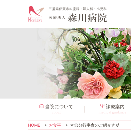
当院について
診療案内
about
medical guidance
HOME
お食事
☆節分行事食のご紹介☆彡