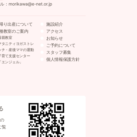
：morikawa@e-net.or.jp
帰り出産について
施設紹介
種教室のご案内
アクセス
母親教室
お知らせ
マタニティヨガストレ
ご予約について
ッチ・産後ママの運動
スタッフ募集
子育て支援センター
個人情報保護方針
「エンジェル」
る
の
ご覧