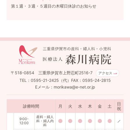
第１週・３週・５週目の木曜日休診のお知らせ
〒518-0854 三重県伊賀市上野忍町2516-7
アクセス
TEL：0595-21-2425（代）FAX：0595-24-2815
Eメール：morikawa@e-net.or.jp
日
診療時間
月
火
水
木
金
土
祝
産科・婦人
9:00-
科・婦人内
12:00
科