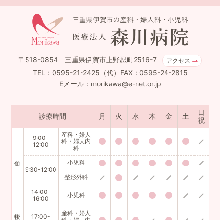
〒518-0854 三重県伊賀市上野忍町2516-7
アクセス
TEL：0595-21-2425（代）FAX：0595-24-2815
Eメール：morikawa@e-net.or.jp
日
診療時間
月
火
水
木
金
土
祝
産科・婦人
9:00-
科・婦人内
12:00
科
小児科
9:30-12:00
整形外科
14:00-
小児科
16:00
産科・婦人
17:00-
科・婦人内