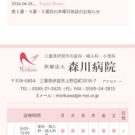
2026.06.01…
Topics,News,
第１週・３週・５週目の木曜日休診のお知らせ
〒518-0854 三重県伊賀市上野忍町2516-7
アクセス
TEL：0595-21-2425（代）FAX：0595-24-2815
Eメール：morikawa@e-net.or.jp
日
診療時間
月
火
水
木
金
土
祝
産科・婦人
9:00-
科・婦人内
12:00
科