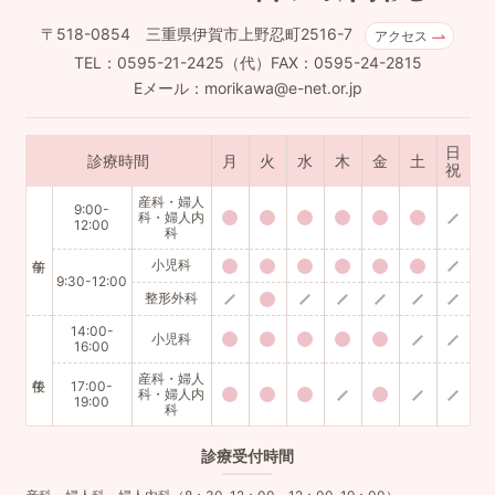
〒518-0854 三重県伊賀市上野忍町2516-7
アクセス
TEL：0595-21-2425（代）FAX：0595-24-2815
Eメール：morikawa@e-net.or.jp
日
診療時間
月
火
水
木
金
土
祝
産科・婦人
9:00-
科・婦人内
12:00
科
小児科
9:30-12:00
整形外科
14:00-
小児科
16:00
産科・婦人
17:00-
科・婦人内
19:00
科
診療
受付時間