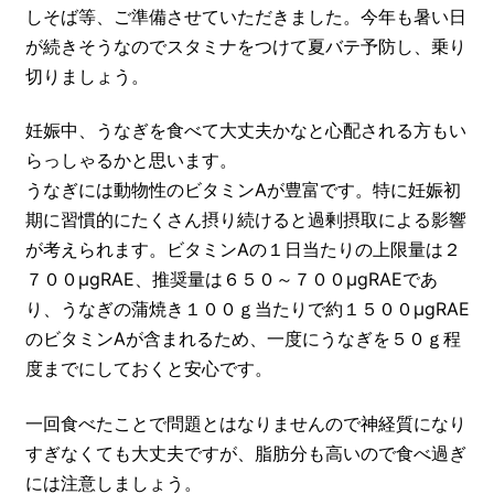
しそば等、ご準備させていただきました。今年も暑い日
が続きそうなのでスタミナをつけて夏バテ予防し、乗り
切りましょう。
妊娠中、うなぎを食べて大丈夫かなと心配される方もい
らっしゃるかと思います。
うなぎには動物性のビタミンAが豊富です。特に妊娠初
期に習慣的にたくさん摂り続けると過剰摂取による影響
が考えられます。ビタミンAの１日当たりの上限量は２
７００μgRAE、推奨量は６５０～７００μgRAEであ
り、うなぎの蒲焼き１００ｇ当たりで約１５００μgRAE
のビタミンAが含まれるため、一度にうなぎを５０ｇ程
度までにしておくと安心です。
一回食べたことで問題とはなりませんので神経質になり
すぎなくても大丈夫ですが、脂肪分も高いので食べ過ぎ
には注意しましょう。