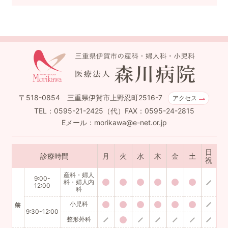
〒518-0854 三重県伊賀市上野忍町2516-7
アクセス
TEL：0595-21-2425（代）FAX：0595-24-2815
Eメール：morikawa@e-net.or.jp
日
診療時間
月
火
水
木
金
土
祝
産科・婦人
9:00-
科・婦人内
12:00
科
小児科
9:30-12:00
整形外科