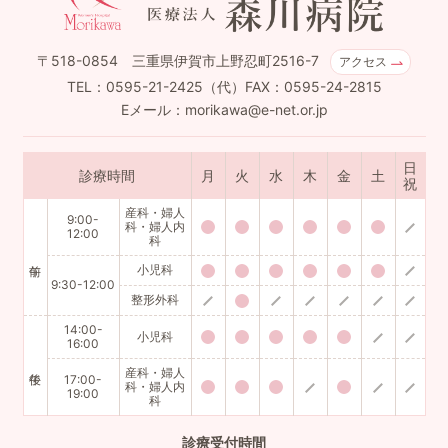
〒518-0854 三重県伊賀市上野忍町2516-7
アクセス
TEL：0595-21-2425（代）FAX：0595-24-2815
Eメール：morikawa@e-net.or.jp
日
診療時間
月
火
水
木
金
土
祝
産科・婦人
9:00-
科・婦人内
12:00
科
小児科
9:30-12:00
整形外科
14:00-
小児科
16:00
産科・婦人
17:00-
科・婦人内
19:00
科
診療
受付時間