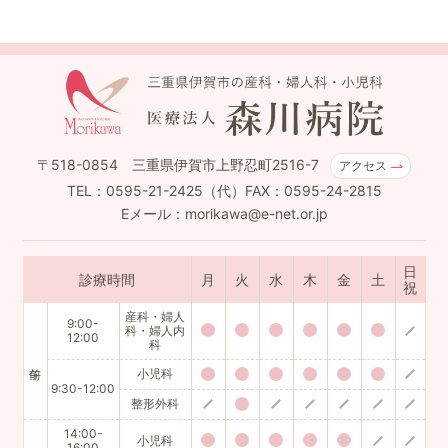
〒518-0854 三重県伊賀市上野忍町2516-7
アクセス
TEL：0595-21-2425（代）FAX：0595-24-2815
Eメール：morikawa@e-net.or.jp
日
診療時間
月
火
水
木
金
土
祝
産科・婦人
9:00-
科・婦人内
12:00
科
小児科
9:30-12:00
整形外科
14:00-
小児科
16:00