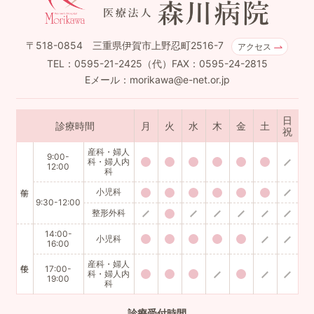
〒518-0854 三重県伊賀市上野忍町2516-7
アクセス
TEL：0595-21-2425（代）FAX：0595-24-2815
Eメール：morikawa@e-net.or.jp
日
診療時間
月
火
水
木
金
土
祝
産科・婦人
9:00-
科・婦人内
12:00
科
小児科
9:30-12:00
整形外科
14:00-
小児科
16:00
産科・婦人
17:00-
科・婦人内
19:00
科
診療
受付時間