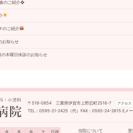
事食のご紹介❖
介
チのご紹介
のお知らせ
目の木曜日休診のお知らせ
〒518-0854 三重県伊賀市上野忍町2516-7
アクセス
TEL：0595-21-2425（代）FAX：0595-24-2815
Eメール
当院について
里
水
木
金
土
日祝