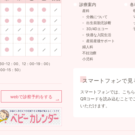
診療案内
各
産科
分娩について
出生前胎児診断
3D/4Dエコー
快適な入院生活
産前産後サポート
婦人科
不妊治療
小児科
12：00、12：00-19：00）
00-15：50）
スマートフォンで見
スマートフォンでは、こちら
webで診察予約をする
QRコードを読み込むことで
いただけます。