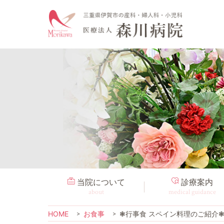
当院について
診療案内
about
medical guidance
HOME
お食事
❃行事食 スペイン料理のご紹介