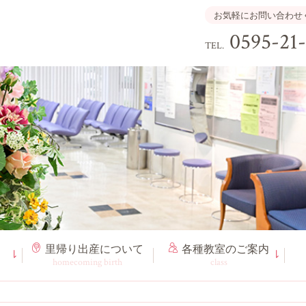
お気軽にお問い合わせ
0595-21
TEL.
里帰り出産
について
各種教室
のご案内
homecoming birth
class
❃