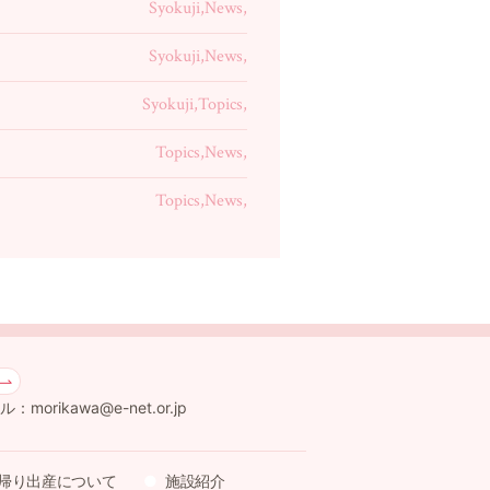
Syokuji,News,
Syokuji,News,
Syokuji,Topics,
Topics,News,
Topics,News,
：morikawa@e-net.or.jp
帰り出産について
施設紹介