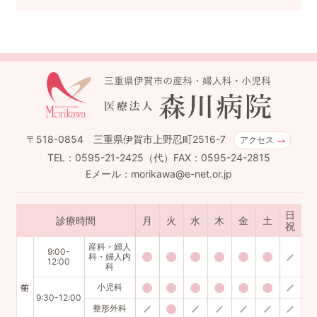
〒518-0854 三重県伊賀市上野忍町2516-7
アクセス
TEL：0595-21-2425（代）FAX：0595-24-2815
Eメール：morikawa@e-net.or.jp
日
診療時間
月
火
水
木
金
土
祝
産科・婦人
9:00-
科・婦人内
12:00
科
小児科
9:30-12:00
整形外科