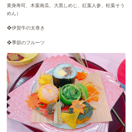
黄身寿司、木葉南瓜、大黒しめじ、紅葉人参、松葉そう
めん）
❖伊賀牛の太巻き
❖季節のフルーツ