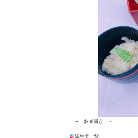
～ お品書き ～
鯛生姜ご飯