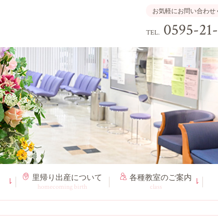
お気軽にお問い合わせ
0595-21
TEL.
里帰り出産
について
各種教室
のご案内
homecoming birth
class