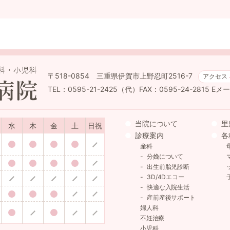
〒518-0854 三重県伊賀市上野忍町2516-7
アクセス
TEL：0595-21-2425（代）FAX：0595-24-2815
Eメール
当院について
里
水
木
金
土
日祝
診療案内
各
産科
分娩について
出生前胎児診断
3D/4Dエコー
快適な入院生活
産前産後サポート
婦人科
不妊治療
小児科