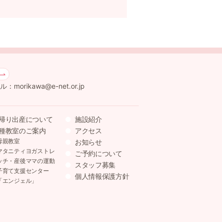
：morikawa@e-net.or.jp
帰り出産について
施設紹介
種教室のご案内
アクセス
母親教室
お知らせ
マタニティヨガストレ
ご予約について
ッチ・産後ママの運動
スタッフ募集
子育て支援センター
個人情報保護方針
「エンジェル」