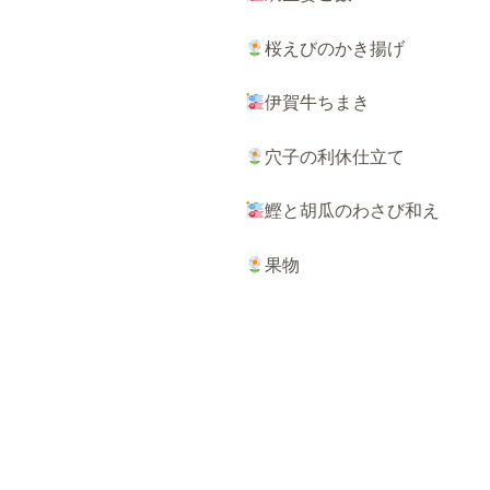
桜えびのかき揚げ
伊賀牛ちまき
穴子の利休仕立て
鰹と胡瓜のわさび和え
果物