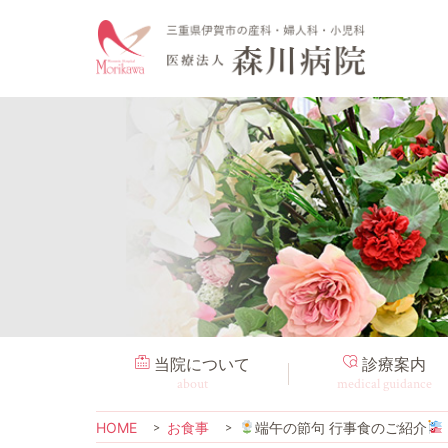
当院について
診療案内
about
medical guidance
HOME
お食事
端午の節句 行事食のご紹介