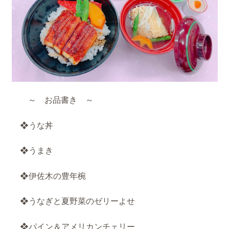
～ お品書き ～
❖うな丼
❖うまき
❖伊佐木の豊年椀
❖うなぎと夏野菜のゼリーよせ
❖パイン＆アメリカンチェリー