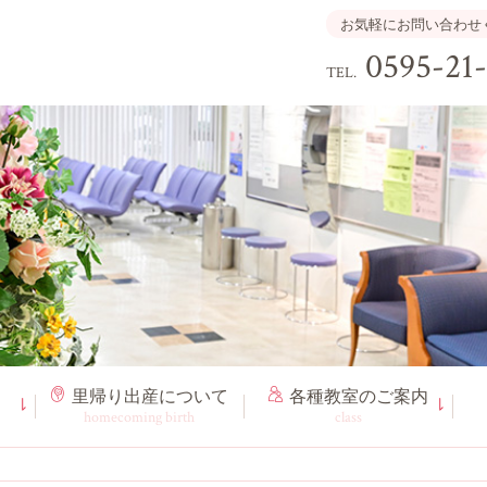
お気軽にお問い合わせ
0595-21
TEL.
里帰り出産
について
各種教室
のご案内
homecoming birth
class