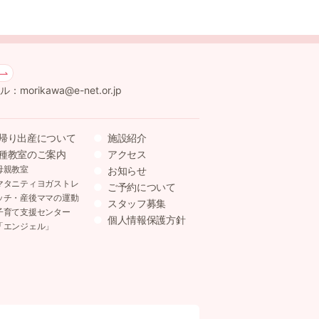
：morikawa@e-net.or.jp
帰り出産について
施設紹介
種教室のご案内
アクセス
母親教室
お知らせ
マタニティヨガストレ
ご予約について
ッチ・産後ママの運動
スタッフ募集
子育て支援センター
個人情報保護方針
「エンジェル」