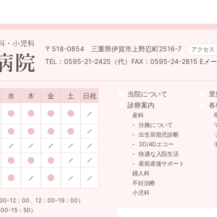
〒518-0854 三重県伊賀市上野忍町2516-7
アクセス
TEL：0595-21-2425（代）FAX：0595-24-2815
Eメール
当院について
里
水
木
金
土
日祝
診療案内
各
産科
分娩について
出生前胎児診断
3D/4Dエコー
快適な入院生活
産前産後サポート
婦人科
不妊治療
小児科
12：00、12：00-19：00）
00-15：50）