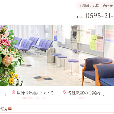
お気軽にお問い合わせ
0595-21
TEL.
里帰り出産
について
各種教室
のご案内
homecoming birth
class
ご紹介