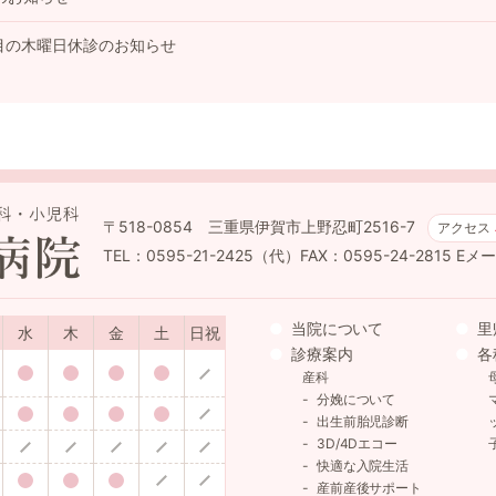
目の木曜日休診のお知らせ
〒518-0854 三重県伊賀市上野忍町2516-7
アクセス
TEL：0595-21-2425（代）FAX：0595-24-2815
Eメール
当院について
里
水
木
金
土
日祝
診療案内
各
産科
分娩について
出生前胎児診断
3D/4Dエコー
快適な入院生活
産前産後サポート