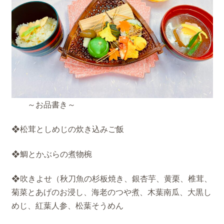
～お品書き～
❖松茸としめじの炊き込みご飯
❖鯛とかぶらの煮物椀
❖吹きよせ（秋刀魚の杉板焼き、銀杏芋、黄栗、椎茸、
菊菜とあげのお浸し、海老のつや煮、木葉南瓜、大黒し
めじ、紅葉人参、松葉そうめん