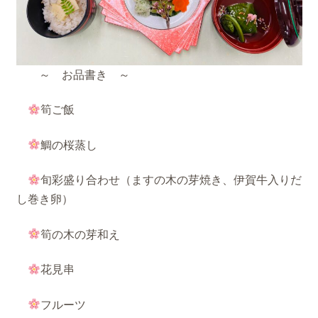
～ お品書き ～
筍ご飯
鯛の桜蒸し
旬彩盛り合わせ（ますの木の芽焼き、伊賀牛入りだ
し巻き卵）
筍の木の芽和え
花見串
フルーツ