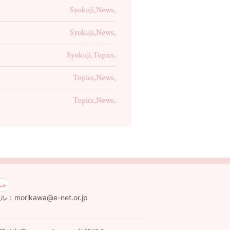
Syokuji,News,
Syokuji,News,
Syokuji,Topics,
Topics,News,
Topics,News,
：morikawa@e-net.or.jp