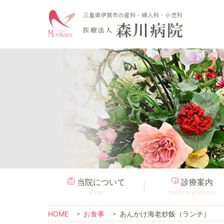
当院について
診療案内
about
medical guidance
HOME
お食事
あんかけ海老炒飯（ランチ）