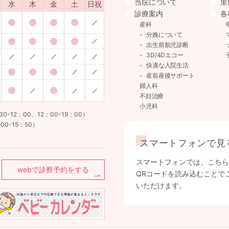
当院について
里
水
木
金
土
日祝
診療案内
各
産科
分娩について
出生前胎児診断
3D/4Dエコー
快適な入院生活
産前産後サポート
婦人科
不妊治療
小児科
12：00、12：00-19：00）
00-15：50）
スマートフォンで見
スマートフォンでは、こちら
webで診察予約をする
QRコードを読み込むことで
いただけます。