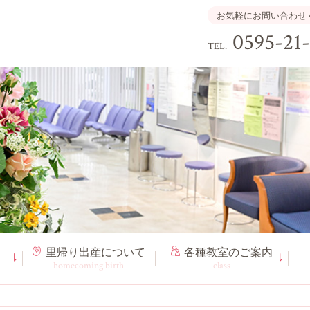
お気軽にお問い合わせ
0595-21
TEL.
里帰り出産
について
各種教室
のご案内
homecoming birth
class