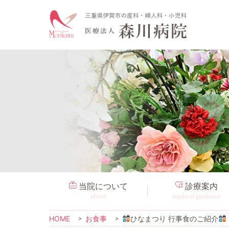
当院について
診療案内
about
medical guidance
HOME
お食事
ひなまつり 行事食のご紹介