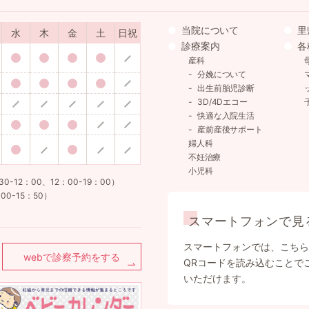
当院について
里
水
木
金
土
日祝
診療案内
各
産科
分娩について
出生前胎児診断
3D/4Dエコー
快適な入院生活
産前産後サポート
婦人科
不妊治療
小児科
12：00、12：00-19：00）
00-15：50）
スマートフォンで見
スマートフォンでは、こちら
webで診察予約をする
QRコードを読み込むことで
いただけます。