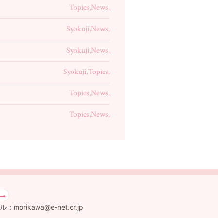
Topics,News,
Syokuji,News,
Syokuji,News,
Syokuji,Topics,
Topics,News,
Topics,News,
：morikawa@e-net.or.jp