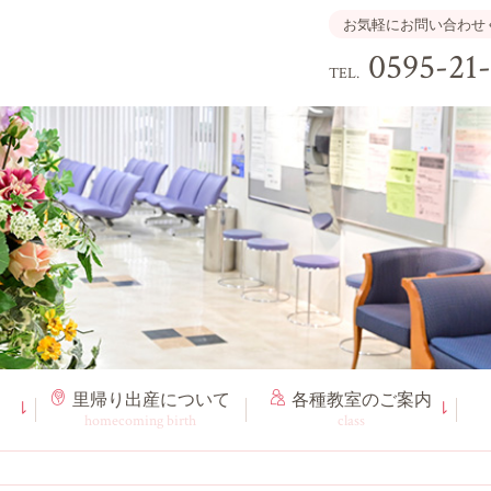
お気軽にお問い合わせ
0595-21
TEL.
里帰り出産
について
各種教室
のご案内
homecoming birth
class