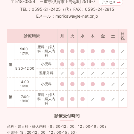
〒518-0854 三重県伊賀市上野忍町2516-7
アクセス
TEL：0595-21-2425（代）FAX：0595-24-2815
Eメール：morikawa@e-net.or.jp
日
診療時間
月
火
水
木
金
土
祝
産科・婦人
9:00-
科・婦人内
12:00
科
小児科
9:30-12:00
整形外科
14:00-
小児科
16:00
産科・婦人
17:00-
科・婦人内
19:00
科
診療
受付時間
産科・婦人科・婦人内科（8：30-12：00、12：00-19：00）
小児科（8：20-12：00、12：00-15：50）