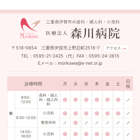
〒518-0854 三重県伊賀市上野忍町2516-7
アクセス
TEL：0595-21-2425（代）FAX：0595-24-2815
Eメール：morikawa@e-net.or.jp
日
診療時間
月
火
水
木
金
土
祝
産科・婦人
9:00-
科・婦人内
12:00
科
小児科
9:30-12:00
整形外科
14:00-
小児科
16:00