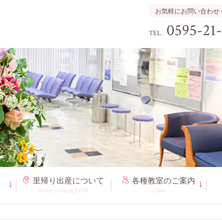
お気軽にお問い合わせ
0595-21
TEL.
里帰り出産
について
各種教室
のご案内
homecoming birth
class