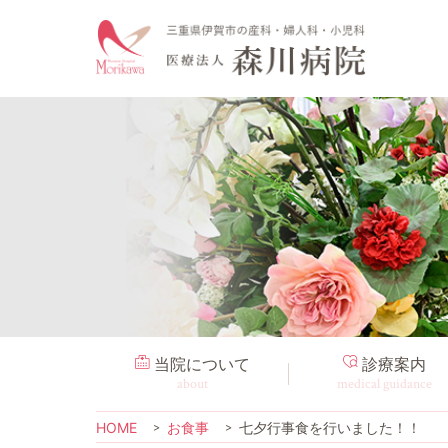
当院について
診療案内
about
medical guidance
HOME
お食事
七夕行事食を行いました！！