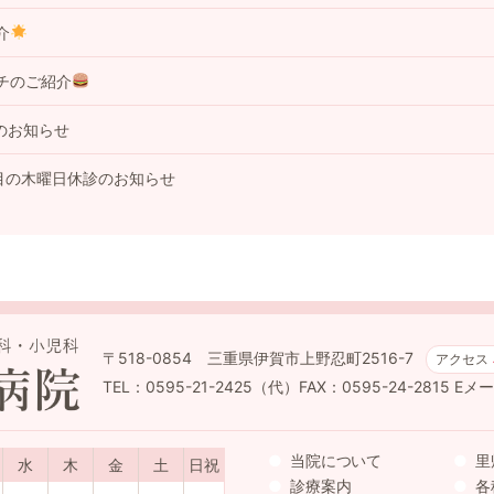
介
チのご紹介
のお知らせ
目の木曜日休診のお知らせ
〒518-0854 三重県伊賀市上野忍町2516-7
アクセス
TEL：0595-21-2425（代）FAX：0595-24-2815
Eメール
当院について
里
水
木
金
土
日祝
診療案内
各