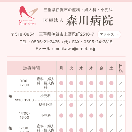
〒518-0854 三重県伊賀市上野忍町2516-7
アクセス
TEL：0595-21-2425（代）FAX：0595-24-2815
Eメール：morikawa@e-net.or.jp
日
診療時間
月
火
水
木
金
土
祝
産科・婦人
9:00-
科・婦人内
12:00
科
小児科
9:30-12:00
整形外科
14:00-
小児科
16:00
産科・婦人
17:00-
科・婦人内