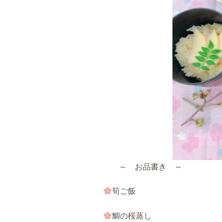
～ お品書き ～
筍ご飯
鯛の桜蒸し