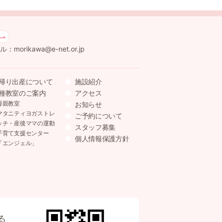
：morikawa@e-net.or.jp
帰り出産について
施設紹介
種教室のご案内
アクセス
母親教室
お知らせ
マタニティヨガストレ
ご予約について
ッチ・産後ママの運動
スタッフ募集
子育て支援センター
個人情報保護方針
「エンジェル」
る