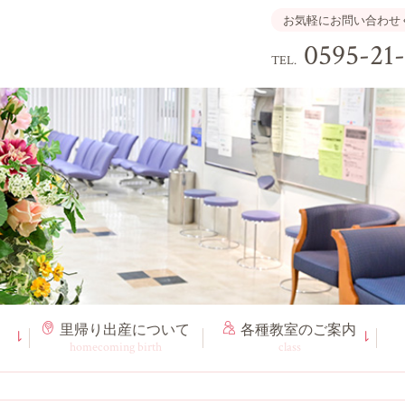
お気軽にお問い合わせ
0595-21
TEL.
里帰り出産
について
各種教室
のご案内
homecoming birth
class