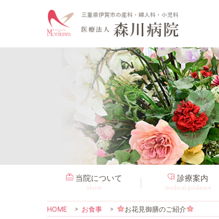
当院について
診療案内
about
medical guidance
HOME
お食事
お花見御膳のご紹介