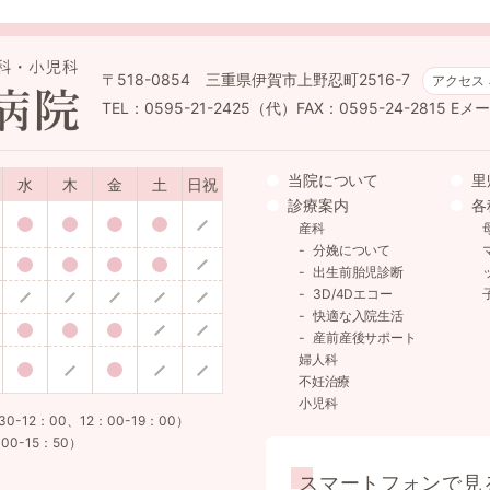
〒518-0854 三重県伊賀市上野忍町2516-7
アクセス
TEL：0595-21-2425（代）FAX：0595-24-2815
Eメール
当院について
里
水
木
金
土
日祝
診療案内
各
産科
分娩について
出生前胎児診断
3D/4Dエコー
快適な入院生活
産前産後サポート
婦人科
不妊治療
小児科
12：00、12：00-19：00）
00-15：50）
スマートフォンで見