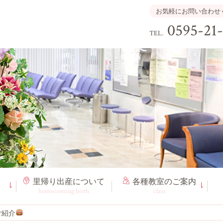
お気軽にお問い合わせ
0595-21
TEL.
里帰り出産
について
各種教室
のご案内
homecoming birth
class
ご紹介