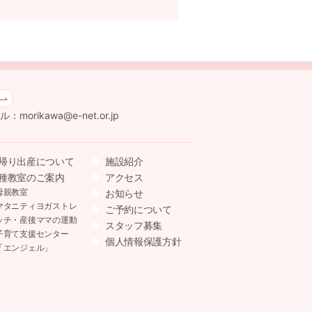
：morikawa@e-net.or.jp
帰り出産について
施設紹介
種教室のご案内
アクセス
母親教室
お知らせ
マタニティヨガストレ
ご予約について
ッチ・産後ママの運動
スタッフ募集
子育て支援センター
個人情報保護方針
「エンジェル」