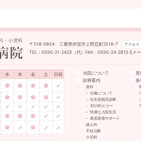
〒518-0854 三重県伊賀市上野忍町2516-7
アクセス
TEL：0595-21-2425（代）FAX：0595-24-2815
Eメール
当院について
里
水
木
金
土
日祝
診療案内
各
産科
分娩について
出生前胎児診断
3D/4Dエコー
快適な入院生活
産前産後サポート
婦人科
不妊治療
小児科