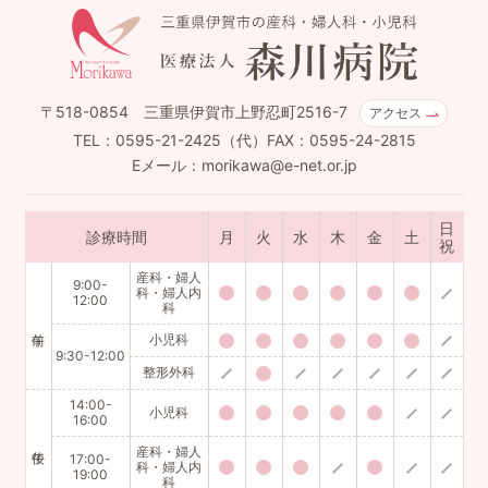
〒518-0854 三重県伊賀市上野忍町2516-7
アクセス
TEL：0595-21-2425（代）FAX：0595-24-2815
Eメール：morikawa@e-net.or.jp
日
診療時間
月
火
水
木
金
土
祝
産科・婦人
9:00-
科・婦人内
12:00
科
小児科
9:30-12:00
整形外科
14:00-
小児科
16:00
産科・婦人
17:00-
科・婦人内
19:00
科